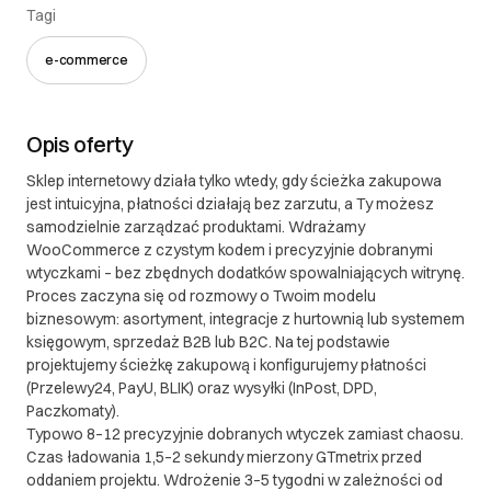
polskiego.
Tagi
III. Gwarancja oraz reklamacje
e-commerce
II. Gwarancja oraz reklamacje 1. Gwarancja 1.1. Soft
Synergy udziela gwarancji na dostarczone
Opis oferty
oprogramowanie na okres 12 miesięcy od daty
przekazania produktu klientowi. 1.2. Gwarancja
Sklep internetowy działa tylko wtedy, gdy ścieżka zakupowa
obejmuje błędy w funkcjonowaniu oprogramowania,
jest intuicyjna, płatności działają bez zarzutu, a Ty możesz
samodzielnie zarządzać produktami. Wdrażamy
które są niezgodne z uzgodnioną specyfikacją
WooCommerce z czystym kodem i precyzyjnie dobranymi
projektu. 1.3. Gwarancja nie obejmuje: a) Błędów
wtyczkami – bez zbędnych dodatków spowalniających witrynę.
wynikających z niewłaściwego użytkowania
Proces zaczyna się od rozmowy o Twoim modelu
oprogramowania b) Modyfikacji wprowadzonych
biznesowym: asortyment, integracje z hurtownią lub systemem
przez klienta lub osoby trzecie c) Problemów
księgowym, sprzedaż B2B lub B2C. Na tej podstawie
spowodowanych zmianami w środowisku, w którym
projektujemy ścieżkę zakupową i konfigurujemy płatności
oprogramowanie jest używane (np. aktualizacje
(Przelewy24, PayU, BLIK) oraz wysyłki (InPost, DPD,
Paczkomaty).
systemu operacyjnego, zmiany w infrastrukturze) 1.4.
Typowo 8–12 precyzyjnie dobranych wtyczek zamiast chaosu.
W ramach gwarancji, Soft Synergy zobowiązuje się
Czas ładowania 1,5–2 sekundy mierzony GTmetrix przed
do bezpłatnego usunięcia zgłoszonych i
oddaniem projektu. Wdrożenie 3–5 tygodni w zależności od