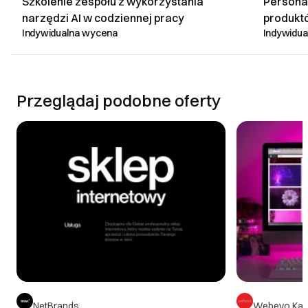
Szkolenie zespołu z wykorzystania
Persona
narzędzi AI w codziennej pracy
produktó
Indywidualna wycena
Indywidu
DOWIEDZ SIĘ WIĘCEJ
Przeglądaj podobne oferty
NetBrands
Webevo Kar