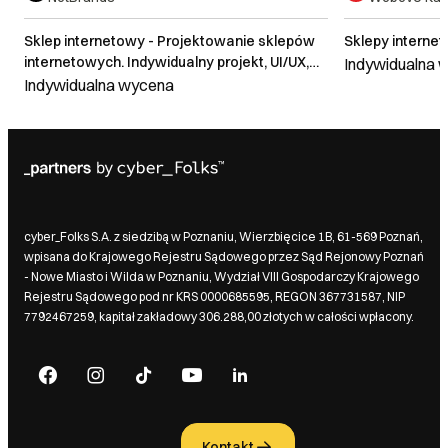
Sklep internetowy - Projektowanie sklepów
Sklepy interne
internetowych. Indywidualny projekt, UI/UX,
Indywidualna 
responsywny, integracje. Nowoczesny sklep
Indywidualna wycena
internetowy WooCommerce, Prestashop.
cyber_Folks S.A. z siedzibą w Poznaniu, Wierzbięcice 1B, 61-569 Poznań,
wpisana do Krajowego Rejestru Sądowego przez Sąd Rejonowy Poznań
- Nowe Miasto i Wilda w Poznaniu, Wydział VIII Gospodarczy Krajowego
Rejestru Sądowego pod nr KRS 0000685595, REGON 367731587, NIP
7792467259, kapitał zakładowy 306.288,00 złotych w całości wpłacony.
Kontakt