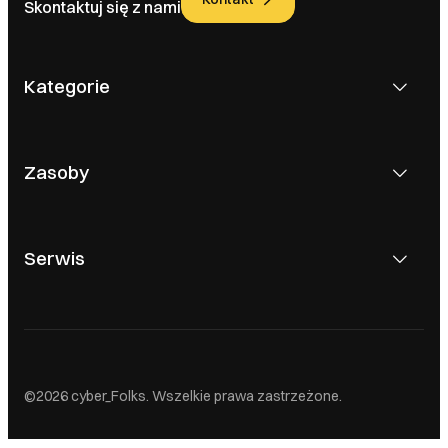
Skontaktuj się z nami
Kategorie
Zasoby
Serwis
615 000
©2026 cyber_Folks. Wszelkie prawa zastrzeżone.
,00 zł
Dodaj do koszyka
Ok, rozumiem