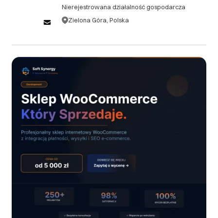
Nierejestrowana działalność gospodarcza
zamówienia, bez ponoszenia żadnych kosztów. 1.2.
Anulacje zamówień po upływie 48 godzin, ale przed
Zielona Góra, Polska
rozpoczęciem prac, podlegają opłacie
administracyjnej w wysokości 10% wartości
zamówienia. 1.3. W przypadku anulacji zamówienia
po rozpoczęciu prac, klient zobowiązany jest do
pokrycia kosztów już wykonanych prac oraz opłaty
administracyjnej w wysokości 15% pozostałej
wartości zamówienia. ## 2. Zwroty 2.1. Ze względu
na charakter usług świadczonych przez Soft
Synergy, zwroty gotowych produktów cyfrowych
(oprogramowanie, kody źródłowe) nie są
akceptowane. 2.2. W przypadku niezadowolenia
klienta z dostarczonego produktu lub usługi, Soft
Synergy zobowiązuje się do bezpłatnej poprawy lub
modyfikacji zgodnie z pierwotną specyfikacją
projektu. 2.3. Jeśli po trzech próbach poprawy
produkt nadal nie spełnia uzgodnionych wymagań,