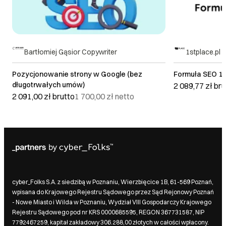
Bartłomiej Gąsior Copywriter
1stplace.pl sp
Pozycjonowanie strony w Google (bez
Formuła SEO 1st
długotrwałych umów)
2 089,77 zł
bru
2 091,00 zł
brutto
1 700,00 zł
netto
cyber_Folks S.A. z siedzibą w Poznaniu, Wierzbięcice 1B, 61-569 Poznań,
wpisana do Krajowego Rejestru Sądowego przez Sąd Rejonowy Poznań
- Nowe Miasto i Wilda w Poznaniu, Wydział VIII Gospodarczy Krajowego
Rejestru Sądowego pod nr KRS 0000685595, REGON 367731587, NIP
7792467259, kapitał zakładowy 306.288,00 złotych w całości wpłacony.