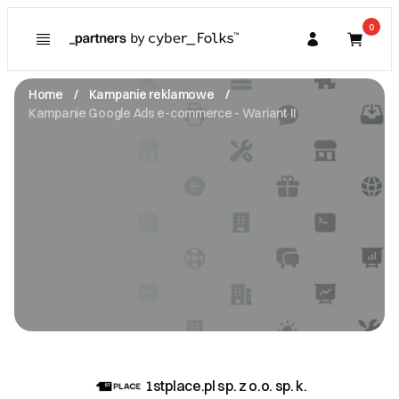
0
Poznaj
Prawa konsumenta
Home
Kampanie reklamowe
Kupujący
Kampanie Google Ads e-commerce - Wariant II
O Partnerze
Partner
I. Dane Sprzedającego
1stplace.pl sp. z o.o. sp. k.
Karola Libelta 1a/14 -
61-706 Poznań
NIP: 7831766949
kontakt@1stplace.pl
Zobacz email
II. Anulacje zamówień i zwroty
III. Gwarancja oraz reklamacje
1stplace.pl sp. z o.o. sp. k.