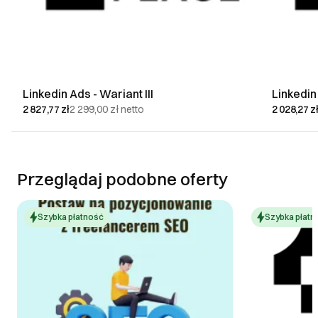
Linkedin Ads - Wariant III
Linkedin 
2 827,77 zł
2 299,00 zł
netto
2 028,27 z
Przeglądaj podobne oferty
Szybka płatność
Szybka płatn