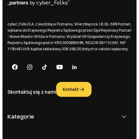
cyber_Folks S.A. z siedzibą w Poznaniu, Wierzbięcice 1B, 61-569 Poznań,
wpisana do Krajowego Rejestru Sądowego przez Sąd Rejonowy Poznań
- Nowe Miasto i Wilda w Poznaniu, Wydział VIII Gospodarczy Krajowego
Rejestru Sądowego pod nr KRS 0000685595, REGON 367731587, NIP
7792467259, kapitał zakładowy 306.288,00 złotych w całości wpłacony.
Kontakt
Skontaktuj się z nami
Kategorie