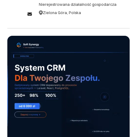
Nierejestrowana działalność gospodarcza
zamówienia, bez ponoszenia żadnych kosztów. 1.2.
Anulacje zamówień po upływie 48 godzin, ale przed
Zielona Góra, Polska
rozpoczęciem prac, podlegają opłacie
administracyjnej w wysokości 10% wartości
zamówienia. 1.3. W przypadku anulacji zamówienia
po rozpoczęciu prac, klient zobowiązany jest do
pokrycia kosztów już wykonanych prac oraz opłaty
administracyjnej w wysokości 15% pozostałej
wartości zamówienia. ## 2. Zwroty 2.1. Ze względu
na charakter usług świadczonych przez Soft
Synergy, zwroty gotowych produktów cyfrowych
(oprogramowanie, kody źródłowe) nie są
akceptowane. 2.2. W przypadku niezadowolenia
klienta z dostarczonego produktu lub usługi, Soft
Synergy zobowiązuje się do bezpłatnej poprawy lub
modyfikacji zgodnie z pierwotną specyfikacją
projektu. 2.3. Jeśli po trzech próbach poprawy
produkt nadal nie spełnia uzgodnionych wymagań,