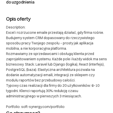
do uzgodnienia
polskiego.
III. Gwarancja oraz reklamacje
Opis oferty
II. Gwarancja oraz reklamacje 1. Gwarancja 1.1. Soft
Description:
Synergy udziela gwarancji na dostarczone
Excel i rozrzucone emaile przestają działać, gdy firma rośnie.
oprogramowanie na okres 12 miesięcy od daty
Budujemy system CRM dopasowany do rzeczywistego
przekazania produktu klientowi. 1.2. Gwarancja
sposobu pracy Twojego zespołu – prosty jak aplikacja
obejmuje błędy w funkcjonowaniu oprogramowania,
mobilna, a nie korporacyjna platforma.
które są niezgodne z uzgodnioną specyfikacją
Rozmawiamy ze sprzedawcami i obsługą klienta przed
projektu. 1.3. Gwarancja nie obejmuje: a) Błędów
zaprojektowaniem systemu. Każde pole i każdy widok ma sens
biznesowy. Stack: Laravel lub Django (logika), React (interfejs),
wynikających z niewłaściwego użytkowania
PostgreSQL (baza). Elastyczna architektura pozwala na
oprogramowania b) Modyfikacji wprowadzonych
dodanie automatyzacji emaili, integracji ze sklepem czy
przez klienta lub osoby trzecie c) Problemów
modułu raportów bez przebudowy całości.
spowodowanych zmianami w środowisku, w którym
Typowy czas realizacji dla firmy do 20 użytkowników: 6–10
oprogramowanie jest używane (np. aktualizacje
tygodni. Klienci raportują 30% redukcję czasu
systemu operacyjnego, zmiany w infrastrukturze) 1.4.
administracyjnego w pierwszych 3 miesiącach.
W ramach gwarancji, Soft Synergy zobowiązuje się
Portfolio: soft-synergy.com/portfolio
do bezpłatnego usunięcia zgłoszonych i