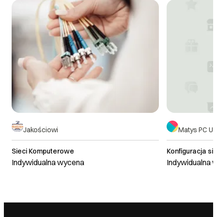
DOWIEDZ SIĘ WIĘCEJ
Jakościowi
Matys PC Us
Sieci Komputerowe
Konfiguracja s
Indywidualna wycena
Indywidualna 