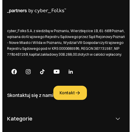
cyber_Folks S.A. z siedzibą w Poznaniu, Wierzbięcice 1B, 61-569 Poznań,
wpisana do Krajowego Rejestru Sądowego przez Sąd Rejonowy Poznań
- Nowe Miasto i Wilda w Poznaniu, Wydział VIII Gospodarczy Krajowego
Rejestru Sądowego pod nr KRS 0000685595, REGON 367731587, NIP
7792467259, kapitał zakładowy 306.288,00 złotych w całości wpłacony.
Kontakt
Skontaktuj się z nami
Kategorie