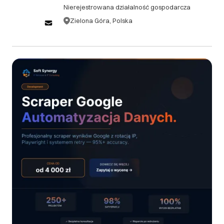
Nierejestrowana działalność gospodarcza
zamówienia, bez ponoszenia żadnych kosztów. 1.2.
Anulacje zamówień po upływie 48 godzin, ale przed
Zielona Góra, Polska
rozpoczęciem prac, podlegają opłacie
administracyjnej w wysokości 10% wartości
zamówienia. 1.3. W przypadku anulacji zamówienia
po rozpoczęciu prac, klient zobowiązany jest do
pokrycia kosztów już wykonanych prac oraz opłaty
administracyjnej w wysokości 15% pozostałej
wartości zamówienia. ## 2. Zwroty 2.1. Ze względu
na charakter usług świadczonych przez Soft
Synergy, zwroty gotowych produktów cyfrowych
(oprogramowanie, kody źródłowe) nie są
akceptowane. 2.2. W przypadku niezadowolenia
klienta z dostarczonego produktu lub usługi, Soft
Synergy zobowiązuje się do bezpłatnej poprawy lub
modyfikacji zgodnie z pierwotną specyfikacją
projektu. 2.3. Jeśli po trzech próbach poprawy
produkt nadal nie spełnia uzgodnionych wymagań,