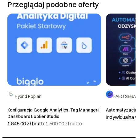
Przeglądaj podobne oferty
DOWIEDZ SIĘ WIĘCEJ
Hybrid Poplar
FAEO SEBAS
Konfiguracja Google Analytics, Tag Manager i
Automatyzacja B
Dashboard Looker Studio
Indywidualna 
1 845,00 zł
brutto
1 500,00 zł
netto