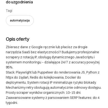
do uzgodnienia
polskiego.
Tagi
III. Gwarancja oraz reklamacje
automatyzacja
II. Gwarancja oraz reklamacje 1. Gwarancja 1.1. Soft
Synergy udziela gwarancji na dostarczone
oprogramowanie na okres 12 miesięcy od daty
Opis oferty
przekazania produktu klientowi. 1.2. Gwarancja
obejmuje błędy w funkcjonowaniu oprogramowania,
Zbierasz dane z Google ręcznie lub płacisz za drogie
które są niezgodne z uzgodnioną specyfikacją
narzędzia SaaS bez elastyczności? Budujemy profesjonalne
projektu. 1.3. Gwarancja nie obejmuje: a) Błędów
scrapery z rotacją IP, obsługą dynamicznego JavaScriptu i
wynikających z niewłaściwego użytkowania
systemem monitoringu – działające 24/7 z accuracy powyżej
95%.
oprogramowania b) Modyfikacji wprowadzonych
Stack: Playwright lub Puppeteer do renderowania JS, Python z
przez klienta lub osoby trzecie c) Problemów
httpx do żądań, Redis do kolejkowania, Docker do
spowodowanych zmianami w środowisku, w którym
deploymentu. System rotacji IP minimalizuje ryzyko blokady.
oprogramowanie jest używane (np. aktualizacje
Mechanizmy retry obsługują automatycznie odmowy dostępu.
systemu operacyjnego, zmiany w infrastrukturze) 1.4.
Prosty scraper wyników organicznych: 10–15 dni.
W ramach gwarancji, Soft Synergy zobowiązuje się
Zaawansowane systemy z parsowaniem SERP features: do 4
do bezpłatnego usunięcia zgłoszonych i
tygodni.