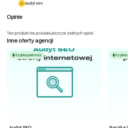
audyt seo
Opinie
Ten produkt nie posiada jeszcze żadnych opinii.
Inne oferty agencji
Szybka płatność
Szybka 
Audyt SEO
Paczka l