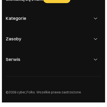
Kategorie
Zasoby
Serwis
0
©2026 cyber_Folks. Wszelkie prawa zastrzeżone.
,00 zł
Dodaj do koszyka
Ok, rozumiem