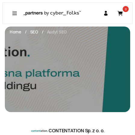
0
Poznaj
Prawa konsumenta
Home
SEO
Audyt SEO
Kupujący
O Partnerze
Partner
I. Dane Sprzedającego
CONTENTATION Sp. z o. o.
Al. Piastów
71-064 Szczecin
NIP: 8522668617
wozniak@contentation.com
Zobacz email
II. Anulacje zamówień i zwroty
III. Gwarancja oraz reklamacje
CONTENTATION Sp. z o. o.