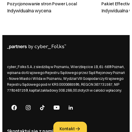
Pozycjonowanie stron Power Local
Pakiet Effecti
Indywidualna wycena
Indywidualna 
cyber_Folks S.A. z siedzibą w Poznaniu, Wierzbięcice 1B, 61-569 Poznań,
wpisana do Krajowego Rejestru Sądowego przez Sąd Rejonowy Poznań
- Nowe Miasto i Wilda w Poznaniu, Wydział VIII Gospodarczy Krajowego
Rejestru Sądowego pod nr KRS 0000685595, REGON 367731587, NIP
7792467259, kapitał zakładowy 306.288,00 złotych w całości wpłacony.
Kontakt
Skontaktuj się z nami