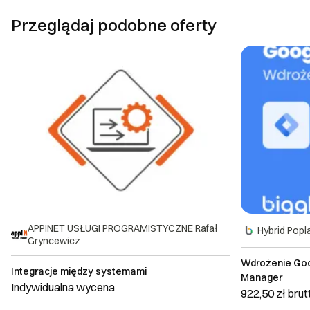
Przeglądaj podobne oferty
APPINET USŁUGI PROGRAMISTYCZNE Rafał
Hybrid Popl
Gryncewicz
Wdrożenie Goog
Integracje między systemami
Manager
Indywidualna wycena
922,50 zł
brut