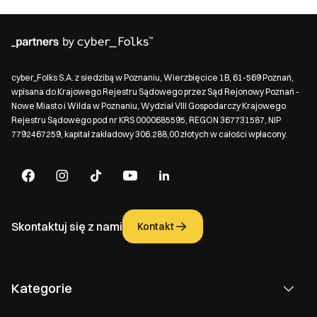
cyber_Folks S.A. z siedzibą w Poznaniu, Wierzbięcice 1B, 61-569 Poznań,
wpisana do Krajowego Rejestru Sądowego przez Sąd Rejonowy Poznań -
Nowe Miasto i Wilda w Poznaniu, Wydział VIII Gospodarczy Krajowego
Rejestru Sądowego pod nr KRS 0000685595, REGON 367731587, NIP
7792467259, kapitał zakładowy 306.288,00 złotych w całości wpłacony.
Skontaktuj się z nami
Kontakt
Kategorie