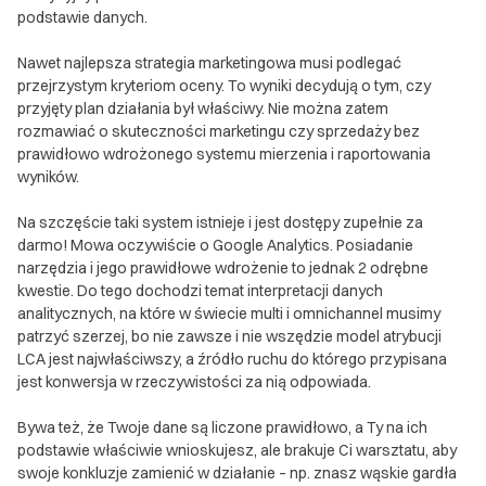
reklamacją. Jeżeli podane w reklamacji dane lub
podstawie danych.
informacje wymagają uzupełnienia przed
rozpatrzeniem reklamacji, Wykonawca zwróci się do
Nawet najlepsza strategia marketingowa musi podlegać
Zamawiającego na wskazany przez niego w
przejrzystym kryteriom oceny. To wyniki decydują o tym, czy
przyjęty plan działania był właściwy. Nie można zatem
reklamacji adres e-mail o jej uzupełnienie we
rozmawiać o skuteczności marketingu czy sprzedaży bez
wskazanym zakresie. Wykonawca zapozna się z
prawidłowo wdrożonego systemu mierzenia i raportowania
reklamacją w terminie 14 dni od daty otrzymania
wyników.
prawidłowo sporządzonej reklamacji. Zamawiający
otrzyma informację o sposobie rozpatrzenia
Na szczęście taki system istnieje i jest dostępy zupełnie za
reklamacji drogą korespondencji elektronicznej, na
darmo! Mowa oczywiście o Google Analytics. Posiadanie
adres podany przez niego w reklamacji. W przypadku
narzędzia i jego prawidłowe wdrożenie to jednak 2 odrębne
kwestie. Do tego dochodzi temat interpretacji danych
odrzucenia reklamacji Wykonawca powiadomi o tym
analitycznych, na które w świecie multi i omnichannel musimy
Klienta podając powody tej decyzji. Wykonawca
patrzyć szerzej, bo nie zawsze i nie wszędzie model atrybucji
odpowiada wobec Zamawiającego, będącego
LCA jest najwłaściwszy, a źródło ruchu do którego przypisana
konsumentem w rozumieniu art. 221 Kodeksu
jest konwersja w rzeczywistości za nią odpowiada.
Cywilnego za niezgodność działań z Umową
(rękojmia), a także stosownie do przepisów ustawy z
Bywa też, że Twoje dane są liczone prawidłowo, a Ty na ich
dnia 30 maja 2014 r. o prawach konsumenta i art. 556 i
podstawie właściwie wnioskujesz, ale brakuje Ci warsztatu, aby
swoje konkluzje zamienić w działanie – np. znasz wąskie gardła
następne Kodeksu Cywilnego.