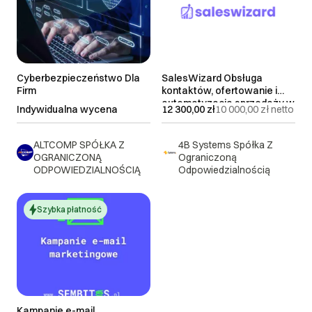
> 21 dni roboczych
Najnowsze
do uzgodnienia
Cyberbezpieczeństwo Dla
SalesWizard Obsługa
Firm
kontaktów, ofertowanie i
automatyzacja sprzedaży w
Indywidualna wycena
12 300,00 zł
10 000,00 zł
netto
jednej platformie CRM
ALTCOMP SPÓŁKA Z
4B Systems Spółka Z
OGRANICZONĄ
Ograniczoną
ODPOWIEDZIALNOŚCIĄ
Odpowiedzialnością
Szybka płatność
Kampanie e-mail