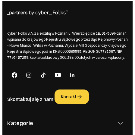
cyber_Folks S.A. z siedzibą w Poznaniu, Wierzbięcice 1B, 61-569 Poznań,
wpisana do Krajowego Rejestru Sądowego przez Sąd Rejonowy Poznań
- Nowe Miasto i Wilda w Poznaniu, Wydział VIII Gospodarczy Krajowego
Rejestru Sądowego pod nr KRS 0000685595, REGON 367731587, NIP
7792467259, kapitał zakładowy 306.288,00 złotych w całości wpłacony.
Kontakt
Skontaktuj się z nami
Kategorie