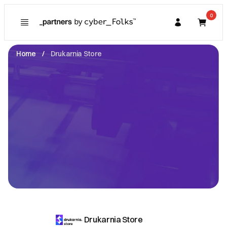
0
Poznaj
Prawa konsumenta
Home
Drukarnia Store
Kupujący
O Partnerze
Partner
I. Dane Sprzedającego
Drukarnia Store
Marszałkowska -
00-008 Warszawa
NIP: 5214026198
hej@drukarnia.store
Zobacz email
II. Anulacje zamówień i zwroty
Anulowanie zwrotu nie jest możliwe przed wysłaniem
go na produkcję. Zwrot nie jest możliwy.
Drukarnia Store