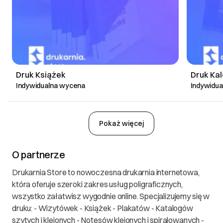
Druk Książek
Druk Ka
Indywidualna wycena
Indywidu
Pokaż więcej
O partnerze
Drukarnia Store to nowoczesna drukarnia internetowa,
która oferuje szeroki zakres usług poligraficznych,
wszystko załatwisz wygodnie online. Specjalizujemy się w
druku: - Wizytówek - Książek - Plakatów - Katalogów
szytych i klejonych - Notesów klejonych i spiralowanych -