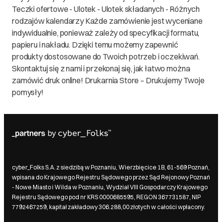
Teczki ofertowe - Ulotek - Ulotek składanych - Różnych
rodzajów kalendarzy Każde zamówienie jest wyceniane
indywidualnie, ponieważ zależy od specyfikacji formatu,
papieru i nakładu. Dzięki temu możemy zapewnić
produkty dostosowane do Twoich potrzeb i oczekiwań.
Skontaktuj się z nami i przekonaj się, jak łatwo można
zamówić druk online! Drukarnia Store – Drukujemy Twoje
pomysły!
cyber_Folks S.A. z siedzibą w Poznaniu, Wierzbięcice 1B, 61-569 Poznań,
wpisana do Krajowego Rejestru Sądowego przez Sąd Rejonowy Poznań
- Nowe Miasto i Wilda w Poznaniu, Wydział VIII Gospodarczy Krajowego
Rejestru Sądowego pod nr KRS 0000685595, REGON 367731587, NIP
7792467259, kapitał zakładowy 306.288,00 złotych w całości wpłacony.