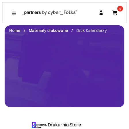
0
Poznaj
Prawa konsumenta
Home
Materiały drukowane
Druk Kalendarzy
Kupujący
O Partnerze
Partner
I. Dane Sprzedającego
Drukarnia Store
Marszałkowska -
00-008 Warszawa
NIP: 5214026198
hej@drukarnia.store
Zobacz email
II. Anulacje zamówień i zwroty
Anulowanie zwrotu nie jest możliwe przed wysłaniem
go na produkcję. Zwrot nie jest możliwy.
Drukarnia Store