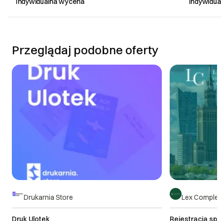
Indywidualna wycena
Indywidu
Przeglądaj podobne oferty
Drukarnia Store
Lex Complex
Druk Ulotek
Rejestracja spół