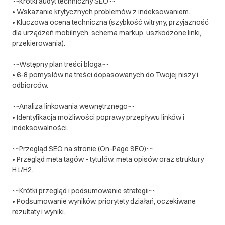
~~Krótki audyt techniczny SEO~~
DOWIEDZ SIĘ WIĘCEJ
• Wskazanie krytycznych problemów z indeksowaniem.
• Kluczowa ocena techniczna (szybkość witryny, przyjazność
dla urządzeń mobilnych, schema markup, uszkodzone linki,
przekierowania).
~~Wstępny plan treści bloga~~
• 6-8 pomysłów na treści dopasowanych do Twojej niszy i
odbiorców.
~~Analiza linkowania wewnętrznego~~
• Identyfikacja możliwości poprawy przepływu linków i
indeksowalności.
~~Przegląd SEO na stronie (On-Page SEO)~~
• Przegląd meta tagów - tytułów, meta opisów oraz struktury
H1/H2.
~~Krótki przegląd i podsumowanie strategii~~
• Podsumowanie wyników, priorytety działań, oczekiwane
rezultaty i wyniki.