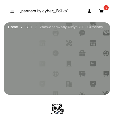
0
Poznaj
Prawa konsumenta
Home
SEO
Zaawansowany Audyt SEO - Skrócony
Kupujący
O Partnerze
Partner
I. Dane Sprzedającego
GROUP 95 SPÓŁKA Z OGRANICZONĄ
ODPOWIEDZIALNOŚCIĄ
ul. Jana Henryka Dąbrowskiego 77A -
60-529 Poznań
NIP: 7812047283
info@doctorank.com
Zobacz email
II. Anulacje zamówień i zwroty
Either party may submit a written termination notice
after the minimum agreed term has lapsed; a 1-month