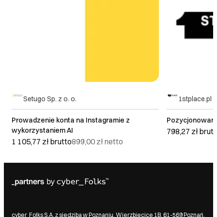
Setugo Sp. z o. o.
1stplace.pl sp
Prowadzenie konta na Instagramie z
Pozycjonowanie
wykorzystaniem AI
798,27 zł
brut
1 105,77 zł
brutto
899,00 zł
netto
cyber_Folks S.A. z siedzibą w Poznaniu, Wierzbięcice 1B, 61-569 Poznań,