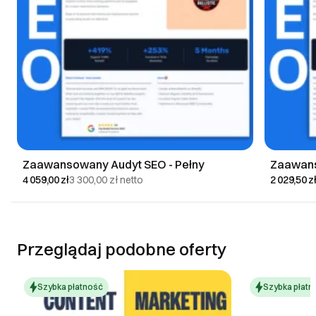
Zaawansowany Audyt SEO - Pełny
Zaawans
4 059,00 zł
3 300,00 zł
netto
2 029,50 z
Przeglądaj podobne oferty
Szybka płatność
Szybka płatn