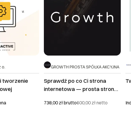
z o.
GROWTH PROSTA SPÓŁKA AKCYJNA
i tworzenie
Sprawdź po co Ci strona
T
towej
internetowa — prosta strona
www w tej ofercie za free :)
ena
738,00 zł
brutto
600,00 zł
netto
In