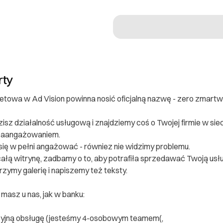
rty
netowa w Ad Vision powinna nosić oficjalną nazwę - zero zmartw
zisz działalność usługową i znajdziemy coś o Twojej firmie w si
zaangażowaniem.
 się w pełni angażować - równiez nie widzimy problemu.
łą witrynę, zadbamy o to, aby potrafiła sprzedawać Twoją usłu
rzymy galerię i napiszemy też teksty.
masz u nas, jak w banku:
cyjną obsługę (jesteśmy 4-osobowym teamem(,