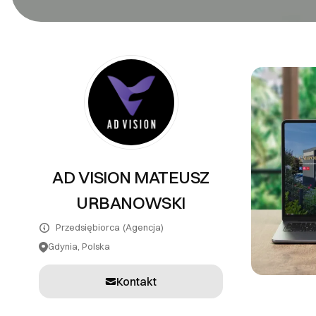
PR
Systemy teleinformatyczne
Tłumaczenia
Inne usługi
AD VISION MATEUSZ
URBANOWSKI
Przedsiębiorca
(Agencja)
Gdynia, Polska
Kontakt