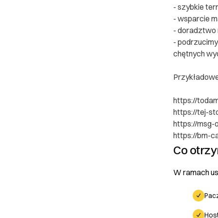
- szybkie term
- wsparcie 
- doradztwo
- podrzucimy 
chętnych wyd
Przykładowe 
https://todam
https://tej-st
https://msg-o
https://bm-ca
Co otrz
W ramach usł
Pacz
Host
Poznaj