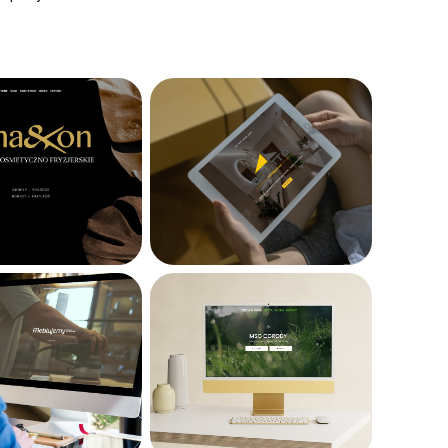
1 dnia roboczego od
inistratora do strony).