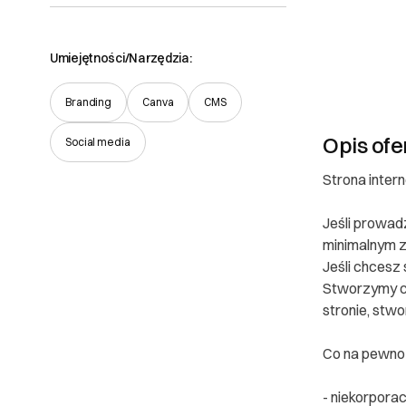
Umiejętności/Narzędzia:
Branding
Canva
CMS
Opis ofe
Social media
Strona inter
Jeśli prowad
minimalnym 
Jeśli chcesz
Stworzymy ca
stronie, stwo
Co na pewno 
- niekorpora