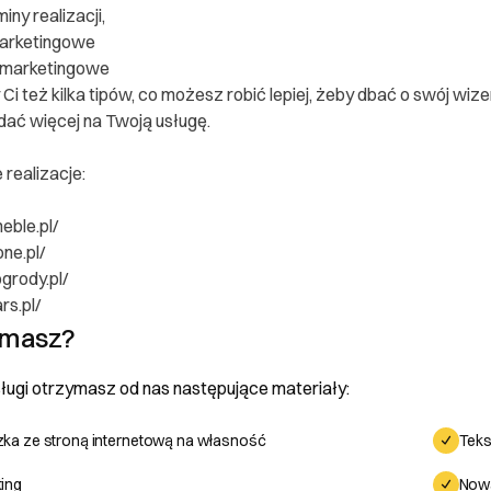
iny realizacji,
marketingowe
 marketingowe
Ci też kilka tipów, co możesz robić lepiej, żeby dbać o swój wi
ać więcej na Twoją usługę.
realizacje:
eble.pl/
one.pl/
grody.pl/
rs.pl/
ymasz?
ugi otrzymasz od nas następujące materiały:
ka ze stroną internetową na własność
Teks
ing
Nowa