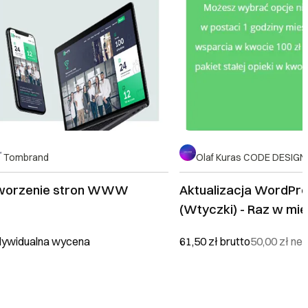
Tombrand
Olaf Kuras CODE DESIGN
worzenie stron WWW
Aktualizacja WordPr
(Wtyczki) - Raz w mie
dywidualna wycena
61,50 zł
brutto
50,00 zł
net