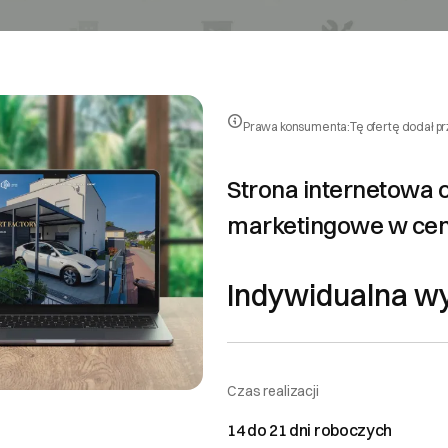
Prawa konsumenta:
Tę ofertę dodał p
Strona internetowa o
marketingowe w cen
Indywidualna w
Czas realizacji
14 do 21 dni roboczych