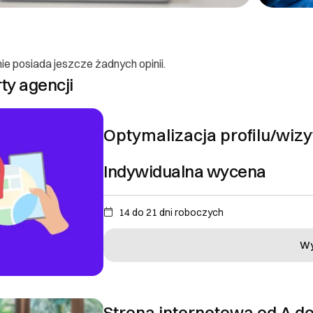
EJ
ie posiada jeszcze żadnych opinii.
rty agencji
Ok, rozumiem
Optymalizacja profilu/wiz
Indywidualna wycena
14 do 21 dni roboczych
Wy
Strona internetowa od A do