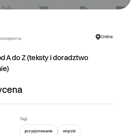
Online
rzedsiębiorca.
d A do Z (teksty i doradztwo
ie)
ycena
Tagi
pozycjonowanie
wtyczki