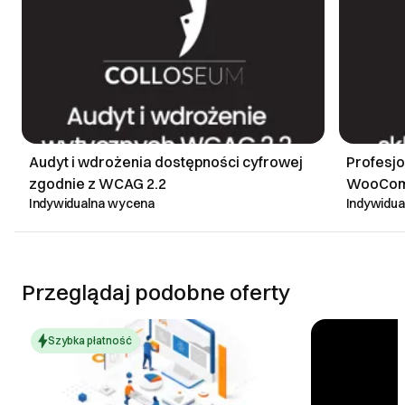
Audyt i wdrożenia dostępności cyfrowej
Profesjo
zgodnie z WCAG 2.2
WooComm
Indywidualna wycena
Indywidu
biznesu
Przeglądaj podobne oferty
Szybka płatność