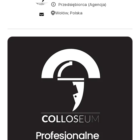
Przedsiębiorca
(Agencja)
nie zostały wykonane żadne czynności w ramach
zamówienia. W takim przypadku zwracamy całość
Wołów, Polska
wpłaconej zaliczki w ciągu 7 dni roboczych. W
przypadku anulowania zamówienia po rozpoczęciu
realizacji projektu, Klientowi może zostać zwrócona
część środków, pomniejszona proporcjonalnie o
wartość wykonanych już prac. Szczegóły rozliczenia
ustalane są indywidualnie. Z uwagi na charakter usług
cyfrowych i dostosowanych do indywidualnych
potrzeb Klienta, po zatwierdzeniu koncepcji lub
przesłaniu pierwszych efektów prac (np. wersji
testowej), nie przysługuje prawo do odstąpienia od
umowy bez uzasadnionej przyczyny wynikającej z
niewykonania lub nienależytego wykonania usługi.
III. Gwarancja oraz reklamacje
Wszystkie projekty stron i sklepów internetowych
realizowane przez nas objęte są 12-miesięczną