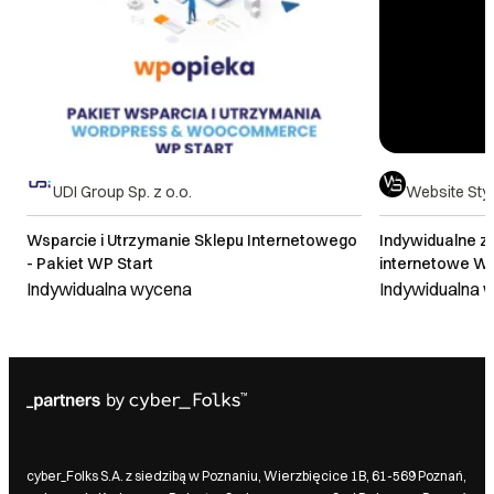
UDI Group Sp. z o.o.
Website Sty
Wsparcie i Utrzymanie Sklepu Internetowego
Indywidualne z
- Pakiet WP Start
internetowe 
Indywidualna wycena
Indywidualna 
cyber_Folks S.A. z siedzibą w Poznaniu, Wierzbięcice 1B, 61-569 Poznań,