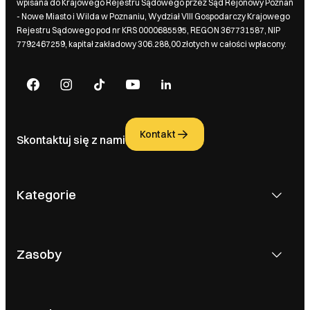
wpisana do Krajowego Rejestru Sądowego przez Sąd Rejonowy Poznań
- Nowe Miasto i Wilda w Poznaniu, Wydział VIII Gospodarczy Krajowego
Rejestru Sądowego pod nr KRS 0000685595, REGON 367731587, NIP
7792467259, kapitał zakładowy 306.288,00 złotych w całości wpłacony.
Kontakt
Skontaktuj się z nami
Kategorie
Zasoby