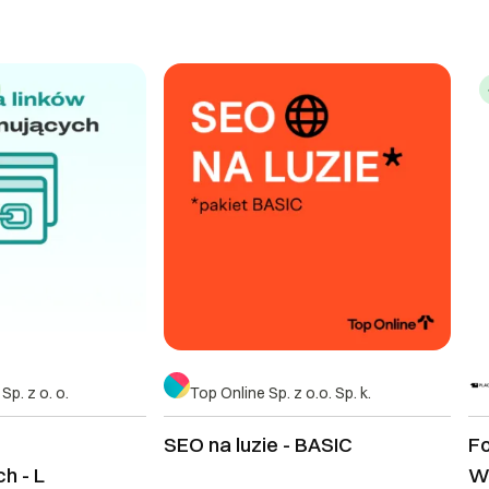
p. z o. o.
Top Online Sp. z o.o. Sp. k.
SEO na luzie - BASIC
F
h - L
Wa