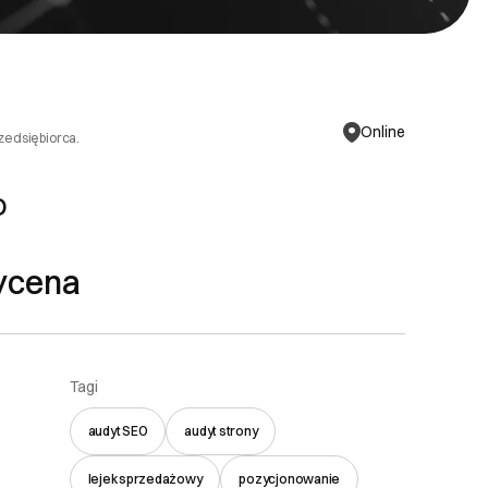
Online
rzedsiębiorca.
O
ycena
Tagi
audyt SEO
audyt strony
lejek sprzedażowy
pozycjonowanie