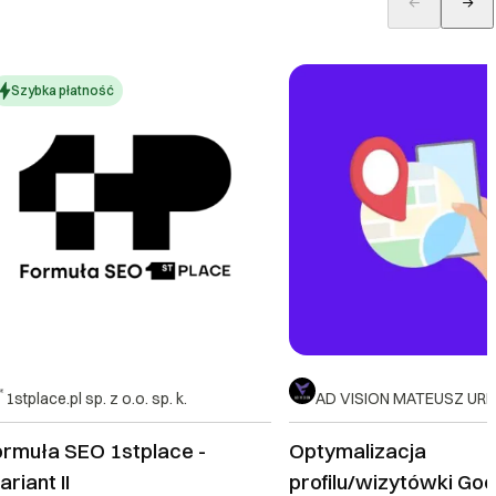
Szybka płatność
1stplace.pl sp. z o.o. sp. k.
AD VISION MATEUSZ UR
ormuła SEO 1stplace -
Optymalizacja
riant II
profilu/wizytówki Go