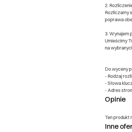
2. Rozliczeni
Rozliczamy s
poprawa obe
3. Wynajem p
Umieścimy Tw
na wybranyc
Do wyceny po
- Rodzaj rozl
- Słowa klu
- Adres stro
Poznaj
Opinie
Prawa
Ten produkt n
O Partnerze
Inne ofe
I. Dane Sprzed