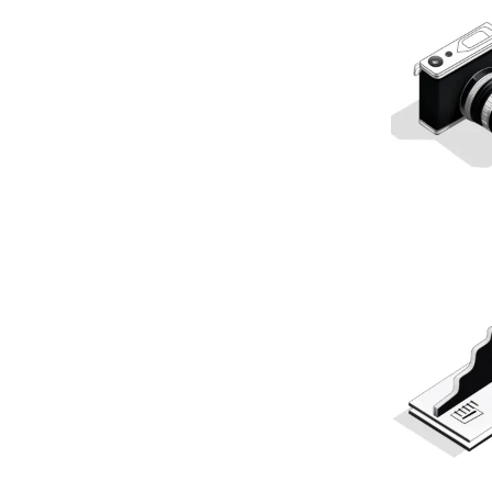
MarketingAD
Stanisława Wyspi
80-434 Gdańsk
NIP: 5842454158
hello@tusztusz.
Zobacz e
II. Anulacje za
Zamówienie może
III. Gwarancja 
Ustalane indywid
DOWIEDZ SIĘ WIĘC