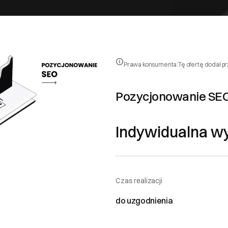
Prawa konsumenta:
Tę ofertę dodał p
Pozycjonowanie SE
Indywidualna w
Czas realizacji
do uzgodnienia