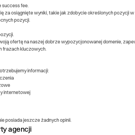
e success fee.
ię za osiągnięte wyniki, takie jak zdobycie określonych pozycji
cnych pozycji.
ozycji.
oją ofertę na naszej dobrze wypozycjonowanej domenie, zapew
h frazach kluczowych.
trzebujemy informacji:
iczenia
czowe
ny internetowej
 konsumenta
ie posiada jeszcze żadnych opinii.
rty agencji
ającego