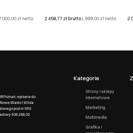
2 000,00 zł
netto
2 458,77 zł
brutto
1 999,00 zł
netto
2 
Kategorie
Z
Strony i sklepy
569 Poznań, wpisana do
internetowe
Nowe Miasto i Wilda
Marketing
ądowego pod nr KRS
ładowy 306.288,00
Multimedia
Grafika i