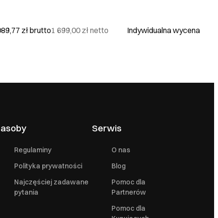
Firma
089,77 zł
brutto
1 699,00 zł
netto
Indywidualna wycena
asoby
Serwis
Regulaminy
O nas
Polityka prywatności
Blog
Najczęściej zadawane
Pomoc dla
pytania
Partnerów
Pomoc dla