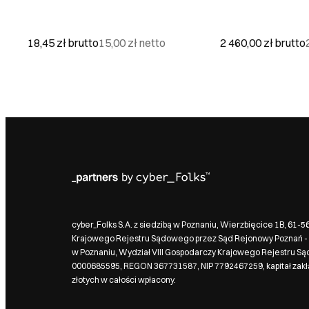
18,45 zł
brutto
15,00 zł
netto
2 460,00 zł
brutto
cyber_Folks S.A. z siedzibą w Poznaniu, Wierzbięcice 1B, 61-
Krajowego Rejestru Sądowego przez Sąd Rejonowy Poznań - 
w Poznaniu, Wydział VIII Gospodarczy Krajowego Rejestru S
0000685595, REGON 367731587, NIP 7792467259, kapitał zak
złotych w całości wpłacony.