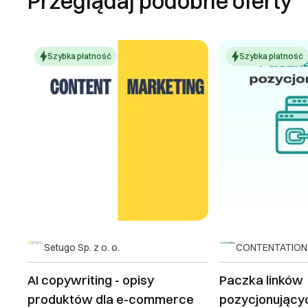
Przeglądaj podobne oferty
Szybka płatność
Szybka płatność
Setugo Sp. z o. o.
CONTENTATION S
AI copywriting - opisy
Paczka linków
produktów dla e-commerce
pozycjonującyc