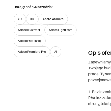
Umiejętności/Narzędzia:
2D
3D
Adobe Animate
Adobe Illustrator
Adobe Lightroom
Adobe Photoshop
Opis ofe
Adobe Premiere Pro
AI
Zapewniamy 
Twojego budż
pracę. Ty sam
pozycjonowa
1. Rozliczen
Płacisz za k
strony, tekst