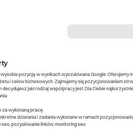
rty
wysokie pozycję w wynikach wyszukiwana Google. Oferujemy m
etu i celów biznesowych. Zajmujemy się pozycjonowaniem stron
 decydujesz jaki rodzaj współpracy jest Dla Ciebie najkorzystni
nia:
ie za wykonaną pracę.
onkretne działania i zadania wykonane w ramach pozycjonowania 
y seo, pozyskiwanie linków, monitoring seo.