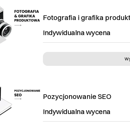
Fotografia i grafika produ
ańskiego 28/2 -
Indywidualna wycena
com
mail
mówień i zwroty
Wy
 zostać anulowane przed rozpoczęciem pracy nad zleceniem.
oraz reklamacje
ualnie w zakresie umowy.
Pozycjonowanie SEO
EJ
Indywidualna wycena