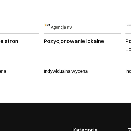
Agencja KS
e stron
Pozycjonowanie lokalne
P
L
ena
Indywidualna wycena
In
Kategorie
Z