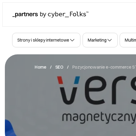
Strony i sklepy internetowe
Marketing
Multi
Strony www
Copywriting
Fotografia
Grafika
Aplikacje mobilne
Automatyzacje
Prawo
Home
SEO
Pozycjonowanie e-commerce 
E-sklepy
Social media
Wideo
Projektowanie 3D
Aplikacje internetowe
Integracje i API
Systemy CRM i ERP
SEO
Animacja
UX/UI
Usługi programistyczne
Konfiguracje
Materiały drukowane
Mailing
Muzyka
Landing page
Analityka
Cyberbezpieczeństwo
Kampanie reklamowe
Inne usługi IT
Bazy danych
Body leasing