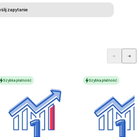
ślij zapytanie
Szybka płatność
Szybka płatność