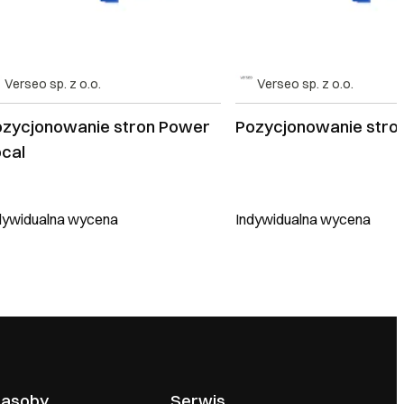
Verseo sp. z o.o.
Verseo sp. z o.o.
ozycjonowanie stron Power
Pozycjonowanie stro
ocal
dywidualna wycena
Indywidualna wycena
asoby
Serwis