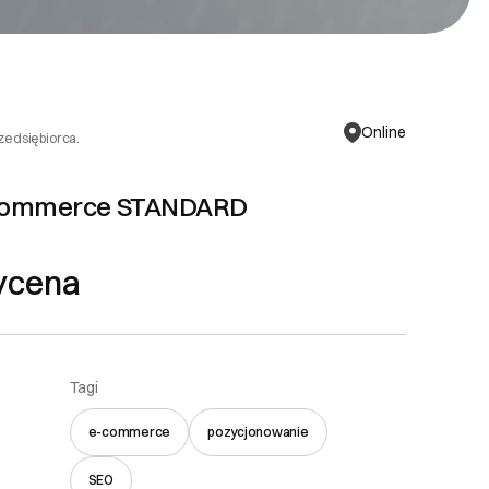
Online
rzedsiębiorca.
-commerce STANDARD
ycena
Tagi
e-commerce
pozycjonowanie
SEO