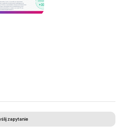
lient podpisuje
średnio z agencją
ślij zapytanie