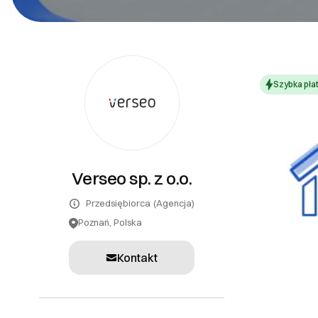
PR
Systemy teleinformatyczne
Tłumaczenia
Szybka pła
Inne usługi
Verseo sp. z o.o.
Przedsiębiorca
(Agencja)
Poznań, Polska
Kontakt