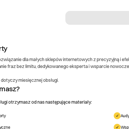
rty
związanie dla małych sklepów internetowych z precyzyjną i ef
ie fraz bez limitu, dedykowanego eksperta i wsparcie nowoczes
dotyczy miesięcznej obsługi.
ymasz?
ugi otrzymasz od nas następujące materiały:
rty
Audy
yczne
Wspa