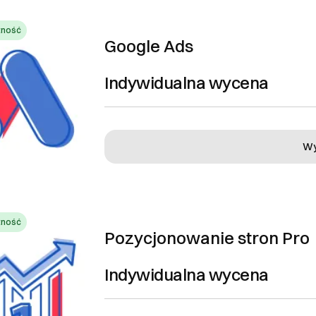
EJ
tność
Google Ads
Indywidualna wycena
Ok, rozumiem
Wy
tność
Pozycjonowanie stron Pro
Indywidualna wycena