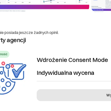
ającego
ie posiada jeszcze żadnych opinii.
rty agencji
l
il
tność
Wdrożenie Consent Mode
mówień i zwroty
ia lub zwrotu zamówienia opisane są szczegółowo w umowie, którą k
Indywidualna wycena
agencją magnetycznego marketingu Verseo.
oraz reklamacje
jny opisany jest szczegółowo w umowie, którą klient podpisuje bezpo
Wy
arketingu Verseo.