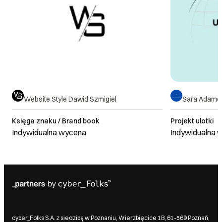
Website Style Dawid Szmigiel
Sara Adamc
Księga znaku / Brand book
Projekt ulotki
Indywidualna wycena
Indywidualna 
cyber_Folks S.A. z siedzibą w Poznaniu, Wierzbięcice 1B, 61-569 Poznań,