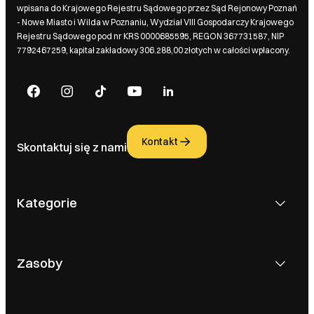
wpisana do Krajowego Rejestru Sądowego przez Sąd Rejonowy Poznań
- Nowe Miasto i Wilda w Poznaniu, Wydział VIII Gospodarczy Krajowego
Rejestru Sądowego pod nr KRS 0000685595, REGON 367731587, NIP
7792467259, kapitał zakładowy 306.288,00 złotych w całości wpłacony.
Kontakt
Skontaktuj się z nami
Kategorie
Zasoby