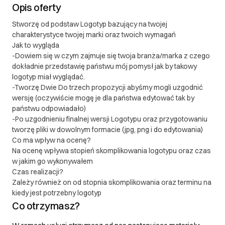
Opis oferty
Stworzę od podstaw Logotyp bazujący na twojej
charakterystyce twojej marki oraz twoich wymagań
Jak to wygląda
-Dowiem się w czym zajmuje się twoja branża/marka z czego
dokładnie przedstawię państwu mój pomysł jak by takowy
logotyp miał wyglądać.
-Tworzę Dwie Do trzech propozycji abyśmy mogli uzgodnić
wersję (oczywiście mogę je dla państwa edytować tak by
państwu odpowiadało)
-Po uzgodnieniu finalnej wersji Logotypu oraz przygotowaniu
tworzę pliki w dowolnym formacie (jpg, png i do edytowania)
Co ma wpływ na ocenę?
Na ocenę wpływa stopień skomplikowania logotypu oraz czas
w jakim go wykonywałem
Czas realizacji?
Zależy również on od stopnia skomplikowania oraz terminu na
kiedy jest potrzebny logotyp
Co otrzymasz?