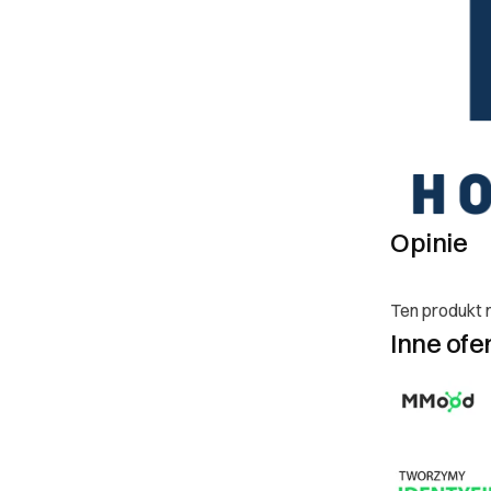
jednak, rozumiem
zwrot. Anulacja 
warunkiem, że pr
na adres email c
wpłacone środki z
już rozpoczęty l
od stopnia zaawa
dostarczonym pro
zostanie poprawi
Opinie
koszty.
III. Gwarancja 
Ten produkt n
Nasza działalnoś
Inne ofe
spełnia oczekiwa
nasze usługi zwią
udzielamy gwaranc
zobowiązujemy się
Reklamacje: •Rek