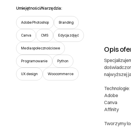
Umiejętności/Narzędzia:
Adobe Photoshop
Branding
Canva
CMS
Edycja zdjęć
Opis ofe
Media społecznościowe
Specjalizuje
Programowanie
Python
doświadczony
najwyższej ja
UX design
Woocommerce
Technologie:
Adobe
Canva
Affinity
Tworzymy logo