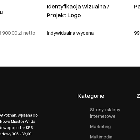
Identyfikacja wizualna /
Pa
u
Projekt Logo
3 900,00 zł
netto
Indywidualna wycena
99
Kategorie
Z
Strony i sklepy
569 Poznań, wpisana do
internetowe
Nowe Miasto i Wilda
Marketing
ądowego pod nr KRS
ładowy 306.288,00
Multimedia