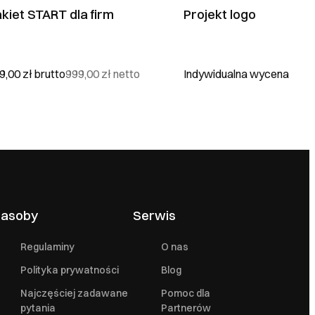
kiet START dla firm
Projekt logo
9,00 zł
brutto
999,00 zł
netto
Indywidualna wycena
asoby
Serwis
Regulaminy
O nas
Polityka prywatności
Blog
Najczęściej zadawane
Pomoc dla
pytania
Partnerów