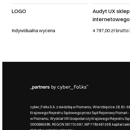
LOGO
Audyt UX sklep
internetowego
Indywidualna wycena
4 797,00 zł
brutto
cyber_Folks S.A. z siedzibą w Poznaniu, Wierzbięcice 1B, 61-
Krajowego Rejestru Sądowego przez Sąd Rejonowy Poznań - 
w Poznaniu, Wydział VIII Gospodarczy Krajowego Rejestru S
0000685595, REGON 367731587, NIP 7792467259, kapitał zak