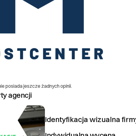
y, że czasem może dojść do sytuacji, w której konieczne będzie anul
zamówienia: •Klient ma prawo anulować zamówienie w ciągu 14 dni od d
ace nad projektem jeszcze się nie rozpoczęły. •Aby anulować zamówie
ontact@mmood.dev z informacją o chęci anulacji. •W przypadku skutecz
ostaną zwrócone w ciągu 14 dni od daty potwierdzenia anulacji. Zwroty
ub ukończony, zwrot wpłaconych środków może być niemożliwy lub og
nsowania prac. •Klient ma prawo do zgłoszenia niezgodności z zam
jekcie w ciągu 14 dni od daty dostarczenia. •W przypadku uzasadniony
ony bez dodatkowych kosztów lub, jeśli to niemożliwe, zwrócone zos
oraz reklamacje
ie posiada jeszcze żadnych opinii.
ć zapewnia wysoką jakość usług, jednakże mogą wystąpić sytuacje, w 
rty agencji
ń klienta. W takich przypadkach przysługuje Państwu prawo do reklama
zane z tworzeniem stron internetowych, sklepów online oraz identyfik
ji jakości przez okres 30 dni od daty dostarczenia finalnego projektu
Identyfikacja wizualna firm
 do bezpłatnego usunięcia wszelkich błędów i usterek, które wynikły 
lamacje można zgłaszać na adres email contact@mmood.dev w ciągu 
Indywidualna wycena