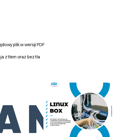
ądowy plik w wersji PDF
ja z tłem oraz bez tła
sklepów online oraz
naszych usług. Niemniej