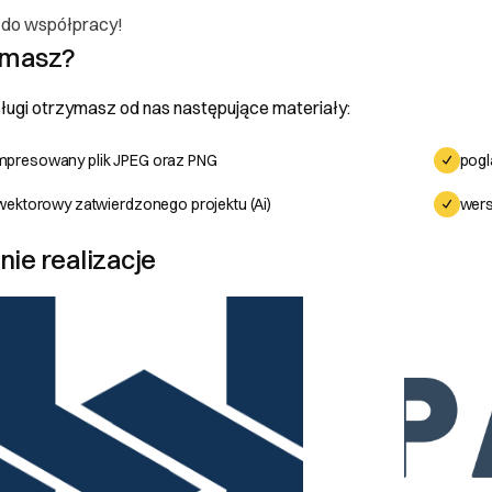
do współpracy!
ymasz?
ugi otrzymasz od nas następujące materiały:
 konsumenta
mpresowany plik JPEG oraz PNG
pogl
 wektorowy zatwierdzonego projektu (Ai)
wers
ającego
ie realizacje
.dev
email
mówień i zwroty
lność nierejestrowana zajmująca się tworzeniem stron internetowych, 
ualnych dokładamy wszelkich starań, aby nasi klienci byli zadowoleni z 