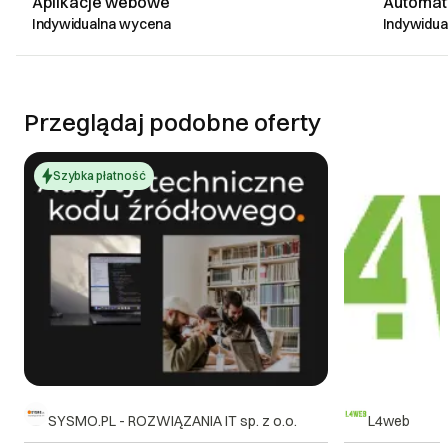
Aplikacje webowe
Automat
Indywidualna wycena
Indywidu
Przeglądaj podobne oferty
Szybka płatność
SYSMO.PL - ROZWIĄZANIA IT sp. z o.o.
L4web