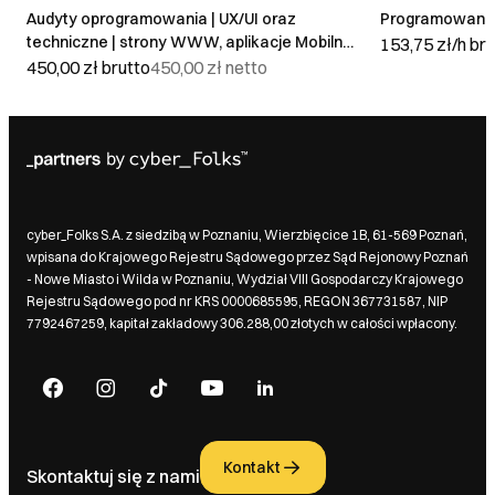
Audyty oprogramowania | UX/UI oraz
Programowanie
techniczne | strony WWW, aplikacje Mobilne i
153,75 zł/h
bru
Webowe
450,00 zł
brutto
450,00 zł
netto
cyber_Folks S.A. z siedzibą w Poznaniu, Wierzbięcice 1B, 61-569 Poznań,
wpisana do Krajowego Rejestru Sądowego przez Sąd Rejonowy Poznań
- Nowe Miasto i Wilda w Poznaniu, Wydział VIII Gospodarczy Krajowego
Rejestru Sądowego pod nr KRS 0000685595, REGON 367731587, NIP
7792467259, kapitał zakładowy 306.288,00 złotych w całości wpłacony.
Kontakt
Skontaktuj się z nami