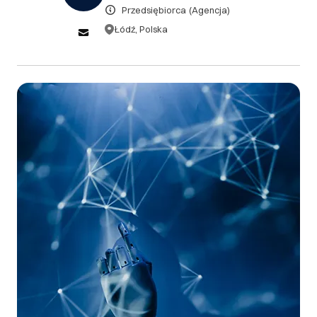
Przedsiębiorca
(Agencja)
oraz adresu rejestrowego, możliwości anulacji i
zwrotów, terminów i sposobów rozpatrywania
Łódź, Polska
reklamacji, szczegółów ewentualnej gwarancji.
III. Gwarancja oraz reklamacje
Zgodnie z obowiązującym prawem sprzedający w
sieci zobligowani są do podania informacji dla
konsumentów na temat: danych identyfikujących firmę
oraz adresu rejestrowego, możliwości anulacji i
zwrotów, terminów i sposobów rozpatrywania
reklamacji, szczegółów ewentualnej gwarancji.
DOWIEDZ SIĘ WIĘCEJ