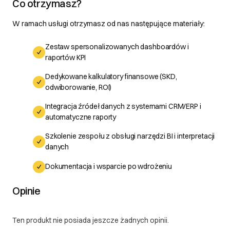
Co otrzymasz?
W ramach usługi otrzymasz od nas następujące materiały:
Zestaw spersonalizowanych dashboardów i
raportów KPI
Dedykowane kalkulatory finansowe (SKD,
odwiborowanie, ROI)
Integracja źródeł danych z systemami CRM/ERP i
automatyczne raporty
Szkolenie zespołu z obsługi narzędzi BI i interpretacji
danych
Dokumentacja i wsparcie po wdrożeniu
Opinie
Ten produkt nie posiada jeszcze żadnych opinii.