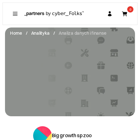
0
Poznaj
Prawa konsumenta
Home
Analityka
Analiza danych i finanse
Kupujący
O Partnerze
Partner
I. Dane Sprzedającego
Big growth sp zoo
Lipowa 3D -
30-702 Kraków
NIP: 6793284750
konrad@heyneuron.com
Zobacz email
II. Anulacje zamówień i zwroty
III. Gwarancja oraz reklamacje
Big growth sp zoo