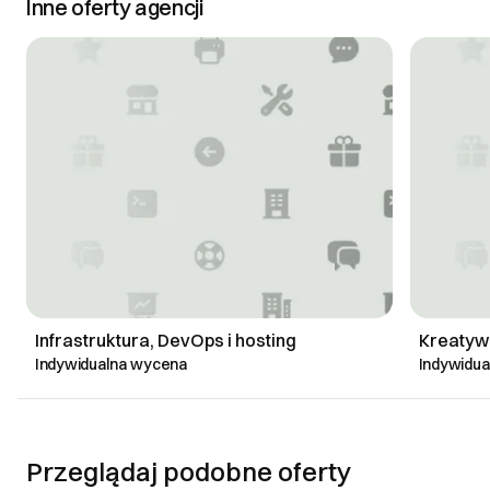
Inne oferty agencji
Infrastruktura, DevOps i hosting
Kreatywn
Indywidualna wycena
Indywidu
Przeglądaj podobne oferty