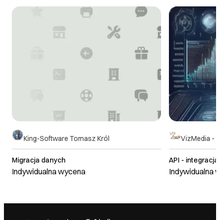
King-Software Tomasz Król
VizMedia - Ma
Migracja danych
API - integrac
Indywidualna wycena
Indywidualna 