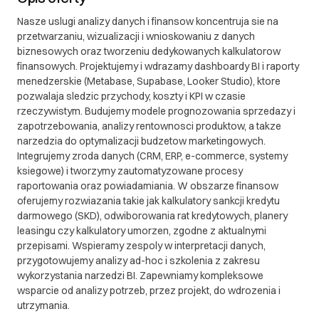
Nasze uslugi analizy danych i finansow koncentruja sie na
przetwarzaniu, wizualizacji i wnioskowaniu z danych
biznesowych oraz tworzeniu dedykowanych kalkulatorow
finansowych. Projektujemy i wdrazamy dashboardy BI i raporty
menedzerskie (Metabase, Supabase, Looker Studio), ktore
pozwalaja sledzic przychody, koszty i KPI w czasie
rzeczywistym. Budujemy modele prognozowania sprzedazy i
zapotrzebowania, analizy rentownosci produktow, a takze
narzedzia do optymalizacji budzetow marketingowych.
Integrujemy zroda danych (CRM, ERP, e-commerce, systemy
ksiegowe) i tworzymy zautomatyzowane procesy
raportowania oraz powiadamiania. W obszarze finansow
oferujemy rozwiazania takie jak kalkulatory sankcji kredytu
darmowego (SKD), odwiborowania rat kredytowych, planery
leasingu czy kalkulatory umorzen, zgodne z aktualnymi
przepisami. Wspieramy zespoly w interpretacji danych,
przygotowujemy analizy ad-hoc i szkolenia z zakresu
wykorzystania narzedzi BI. Zapewniamy kompleksowe
wsparcie od analizy potrzeb, przez projekt, do wdrozenia i
utrzymania.