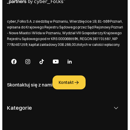
cyber_Folks S.A. z siedzibą w Poznaniu, Wierzbięcice 1B, 61-569 Poznań,
wpisana do Krajowego Rejestru Sądowego przez Sąd Rejonowy Poznań
- Nowe Miasto i Wilda w Poznaniu, Wydział VIII Gospodarczy Krajowego
Rejestru Sądowego pod nr KRS 0000685595, REGON 367731587, NIP
7792467259, kapitał zakładowy 306.288,00 złotych w całości wpłacony.
Kontakt
Skontaktuj się z nami
Kategorie