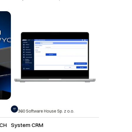
360 Software House Sp. z o.o.
YCH
System CRM