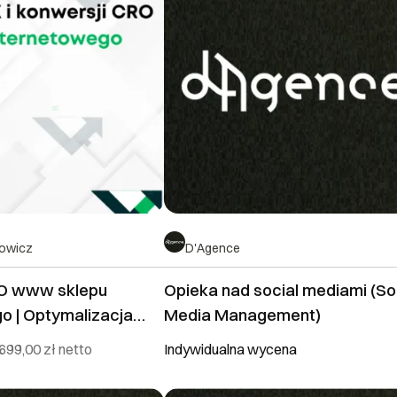
towicz
D'Agence
O www sklepu
Opieka nad social mediami (So
o | Optymalizacja
Media Management)
699,00 zł
netto
Indywidualna wycena