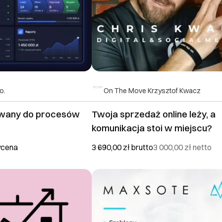
o.
On The Move Krzysztof Kwacz
wany do procesów
Twoja sprzedaż online leży, a
komunikacja stoi w miejscu?
ycena
3 690,00 zł
brutto
3 000,00 zł
netto