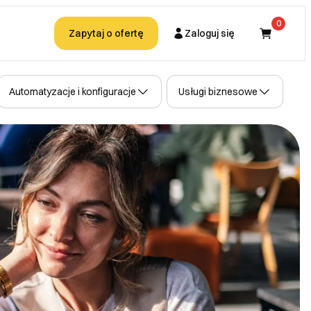
0
Zapytaj o ofertę
Zaloguj się
Kupujący
Automatyzacje i konfiguracje
Usługi biznesowe
Partner