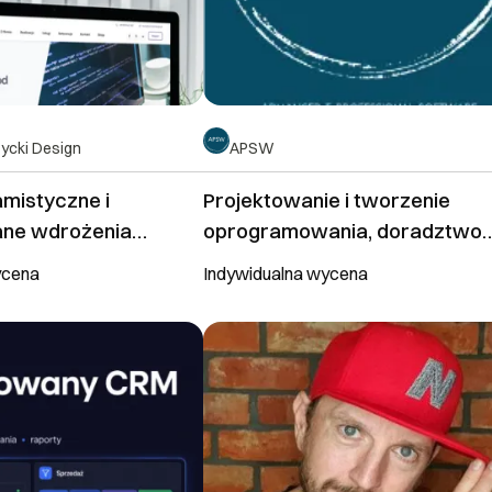
ycki Design
APSW
amistyczne i
Projektowanie i tworzenie
ne wdrożenia
oprogramowania, doradztwo
ne
techniczne
ycena
Indywidualna wycena