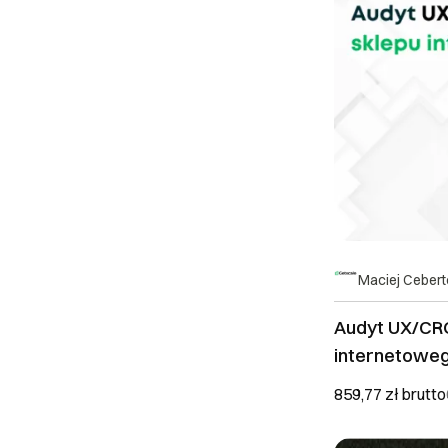
Maciej Ceber
Audyt UX/CR
internetoweg
konwersji
859,77 zł
brutto