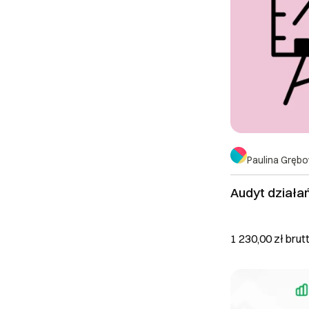
Paulina Grębo
Audyt dział
1 230,00 zł
brut