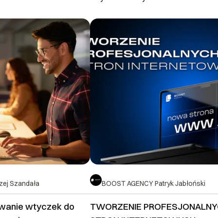
rzej Szandała
BOOST AGENCY Patryk Jabłoński
anie wtyczek do
TWORZENIE PROFESJONALN