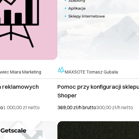
wiec Miara Marketing
MAXSOTE Tomasz Gubała
ań reklamowych
Pomoc przy konfiguracji sklep
Shoper
to
1 000,00 zł
netto
369,00 zł/h
brutto
300,00 zł/h
netto