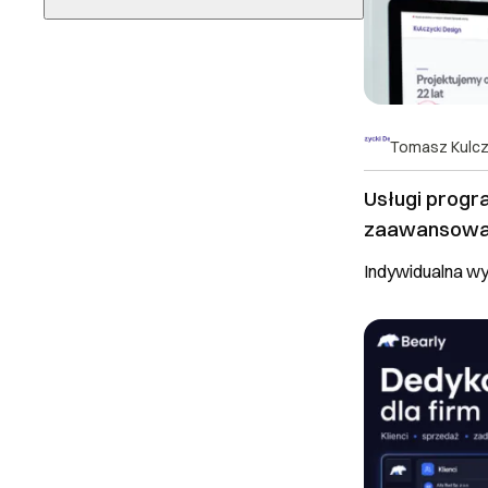
now
WCAG
Prestashop
3 do 7 dni roboczych
Google Analytics
RODO
Wybierz lokalizację
7 do 14 dni roboczych
Google Tag Manager
Shoper
14 do 21 dni roboczych
> 21 dni roboczych
Tomasz Kulcz
do uzgodnienia
Usługi progr
zaawansowa
technologicz
Indywidualna w