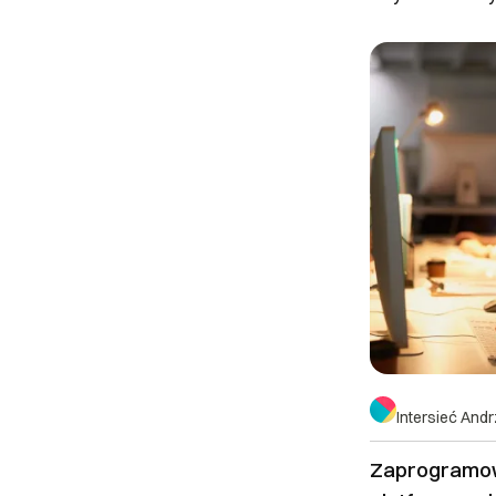
Intersieć And
Zaprogramow