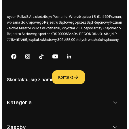
cyber_Folks S.A. z siedzibą w Poznaniu, Wierzbięcice 1B, 61-569 Poznań,
wpisana do Krajowego Rejestru Sądowego przez Sąd Rejonowy Poznań
- Nowe Miasto i Wilda w Poznaniu, Wydział VIII Gospodarczy Krajowego
Rejestru Sądowego pod nr KRS 0000685595, REGON 367731587, NIP
7792467259, kapitał zakładowy 306.288,00 złotych w całości wpłacony.
Kontakt
Skontaktuj się z nami
Kategorie
Zasoby