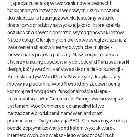
IT, specjalizująca się w tworzeniu nowoczesnych i
się, że Sprzedawca uznał oświadczenie lub żądanie
funkcjonalnych rozwiązań webowych. Dzięki naszemu
Konsumenta za uzasadnione. Jeżeli Klient będący
doświadczeniu i zaangażowaniu, jesteśmy w stanie
Konsumentem zażądał wymiany usługi albo złożył
dostarczyć produkty najwyższej jakości, które spełnią
oświadczenie o obniżeniu ceny, określając kwotę, o
oczekiwania nawet najbardziej wymagających klientów.
którą cena ma być obniżona, a Sklep nie
Nasze usługi: Oferujemy kompleksowe usługi związane z
ustosunkował się do tego żądania w terminie
tworzeniem sklepów internetowych, obejmujące: -
czternastu dni, uważa się, za żądanie to uznał za
Indywidualny projekt graficzny: Nasz zespół grafików
uzasadnione W przypadku umów zawieranych z
stworzy unikalny, dopasowany do specyfiki Państwa marki
Klientami nie będącymi jednocześnie konsumentami,
design, który wyróżni Państwa sklep na tle konkurencji. -
na podstawie art. 558 § 1 Kodeksu cywilnego,
Autorski motyw WordPress: Stworzymy dedykowany
odpowiedzialność Serwisu z tytułu rękojmi jest
motyw na platformie WordPress, który zapewni pełną
wyłączona.
kontrolę nad wyglądem i funkcjonalnością sklepu. -
Implementacja WooCommerce: Zintegrowanie sklepu z
DOWIEDZ SIĘ WIĘCEJ
systemem WooCommerce, co umożliwi łatwe
zarządzanie produktami, zamówieniami oraz
płatnościami. -Optymalizacja SEO: Zapewniamy, że sklep
będzie zoptymalizowany pod kątem wyszukiwarek
internetowych, co zwiększy jego widoczność i ruch