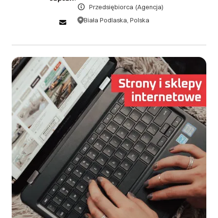
Przedsiębiorca
(Agencja)
III. Gwarancja oraz reklamacje
Biała Podlaska, Polska
Gwarancja na nasze oprogramowanie obejmuje 6
miesięczny okres od wdrożenia wersji produkcyjnej.
W tym okresie poprawimy błędy wynikłe z naszej
winy.
DOWIEDZ SIĘ WIĘCEJ