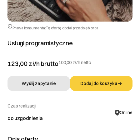
Prawa konsumenta:
Tę ofertę dodał przedsiębiorca.
Usługi programistyczne
123,00 zł/h
brutto
100,00 zł/h netto
Wyślij zapytanie
Dodaj do koszyka
Czas realizacji
Online
do uzgodnienia
Opis oferty