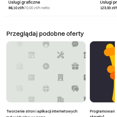
Usługi graficzne
Usługi 
86,10 zł/h
70,00 zł/h
netto
123,00 zł/
Przeglądaj podobne oferty
Tworzenie stron i aplikacji internetowych
Programowanie 
skrypty]