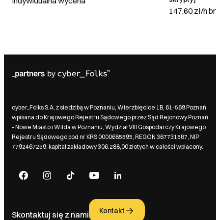
Indywidualna wycena
147,60 zł/h
bru
cyber_Folks S.A. z siedzibą w Poznaniu, Wierzbięcice 1B, 61-569 Poznań,
wpisana do Krajowego Rejestru Sądowego przez Sąd Rejonowy Poznań
- Nowe Miasto i Wilda w Poznaniu, Wydział VIII Gospodarczy Krajowego
Rejestru Sądowego pod nr KRS 0000685595, REGON 367731587, NIP
7792467259, kapitał zakładowy 306.288,00 złotych w całości wpłacony.
Kontakt
Skontaktuj się z nami