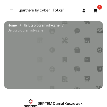
0
Poznaj
Prawa konsumenta
Home
Usługi programistyczne
Kupujący
Usługi programistyczne
O Partnerze
Partner
I. Dane Sprzedającego
SEPTEM Daniel Kuczewski
ul. Grzybowa 37 -
21-500 Biała Podlaska
NIP: 5372591589
info@septemonline.com
Zobacz email
II. Anulacje zamówień i zwroty
Anulowanie zamówienia może nastąpić do momentu
zatwierdzenia wyceny przez zamawiającego i
SEPTEM Daniel Kuczewski
rozpoczęciem prac nad projektem.