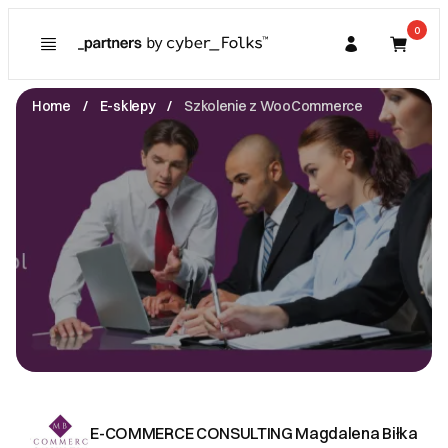
0
Poznaj
Prawa konsumenta
Home
E-sklepy
Szkolenie z WooCommerce
Kupujący
O Partnerze
Partner
I. Dane Sprzedającego
E-COMMERCE CONSULTING Magdalena Biłka
Mikołaja Reja 18/34 -
43-300 Bielsko-Biała
NIP: 9372550581
biuro@ecommerceconsulting.com.pl
Zobacz email
II. Anulacje zamówień i zwroty
.
E-COMMERCE CONSULTING Magdalena Biłka
III. Gwarancja oraz reklamacje