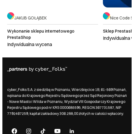
JAKUB GOŁĄBEK
Nice Code Sp
Wykonanie sklepu internetowego
Sklep Prestas
PrestaShop
Indywidualna 
Indywidualna wycena
cyber_Folks S.A. z siedzibą w Poznaniu, Wierzbięcice 1B, 61-569 Poznań,
wpisana do Krajowego Rejestru Sądowego przez Sąd Rejonowy Poznań
- Nowe Miasto i Wilda w Poznaniu, Wydział VIII Gospodarczy Krajowego
Rejestru Sądowego pod nr KRS 0000685595, REGON 367731587, NIP
7792467259, kapitał zakładowy 306.288,00 złotych w całości wpłacony.