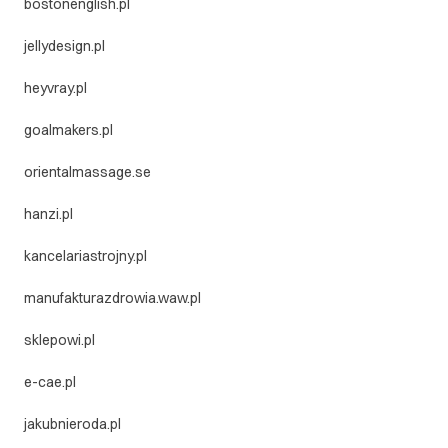
bostonenglish.pl
jellydesign.pl
heyvray.pl
goalmakers.pl
orientalmassage.se
hanzi.pl
kancelariastrojny.pl
manufakturazdrowia.waw.pl
sklepowi.pl
e-cae.pl
jakubnieroda.pl