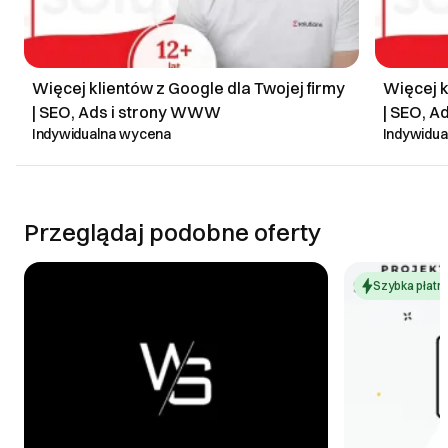
Więcej klientów z Google dla Twojej firmy
Więcej k
| SEO, Ads i strony WWW
| SEO, 
Indywidualna wycena
Indywidu
Przeglądaj podobne oferty
Szybka płatn