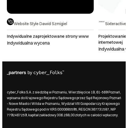
Website Style Dawid Szmigiel
Sixteractive 
Indywidualne zaprojektowane strony www
Projektowanie i
internetowej
Indywidualna wycena
Indywidualna 
cyber_Folks S.A. z siedzibą w Poznaniu, Wierzbięcice 1B, 61-569 Poznań,
wpisana do Krajowego Rejestru Sądowego przez Sąd Rejonowy Poznań
- Nowe Miasto i Wilda w Poznaniu, Wydział VIII Gospodarczy Krajowego
Rejestru Sądowego pod nr KRS 0000685595, REGON 367731587, NIP
7792467259, kapitał zakładowy 306.288,00 złotych w całości wpłacony.