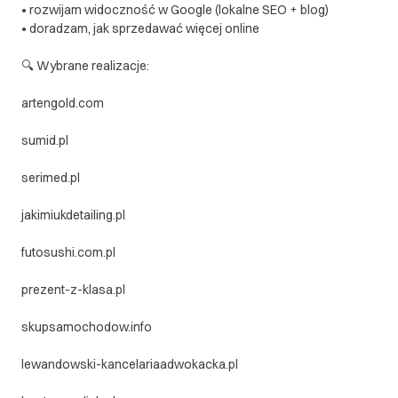
• rozwijam widoczność w Google (lokalne SEO + blog)
• doradzam, jak sprzedawać więcej online
🔍 Wybrane realizacje:
artengold.com
sumid.pl
serimed.pl
jakimiukdetailing.pl
futosushi.com.pl
prezent-z-klasa.pl
skupsamochodow.info
lewandowski-kancelariaadwokacka.pl