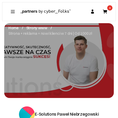
0
Poznaj
Prawa konsumenta
Home
Strony www
Kupujący
Strona + reklama = nowi klienci w 7 dni | Od 1000 zł
O Partnerze
Partner
I. Dane Sprzedającego
E-Solutions Paweł Niebrzegowski
Twarda 52 -
21-500 Biała Podlaska
NIP: 5381710390
pawel.niebrzegowski@gmail.com
Zobacz email
II. Anulacje zamówień i zwroty
III. Gwarancja oraz reklamacje
E-Solutions Paweł Niebrzegowski