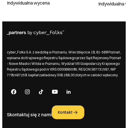
Indywidualna wycena
Indywidualna 
cyber_Folks S.A. z siedzibą w Poznaniu, Wierzbięcice 1B, 61-569 Poznań,
wpisana do Krajowego Rejestru Sądowego przez Sąd Rejonowy Poznań
- Nowe Miasto i Wilda w Poznaniu, Wydział VIII Gospodarczy Krajowego
Rejestru Sądowego pod nr KRS 0000685595, REGON 367731587, NIP
7792467259, kapitał zakładowy 306.288,00 złotych w całości wpłacony.
Kontakt
Skontaktuj się z nami