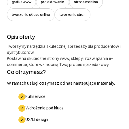
grafika www
projektowanie
strona mobilna
tworzenie sklepu online
tworzenie stron
Opis oferty
Tworzymy narzędzia skutecznej sprzedaży dla producentów i
dystrybutorów.
Postaw na skuteczne strony www, sklepy i rozwiązania e-
commerce, które wzmocnią Twój proces sprzedażowy.
Co otrzymasz?
W ramach usługi otrzymasz od nas następujące materiały:
Full service
Wdrożenie pod klucz
UX/UI design