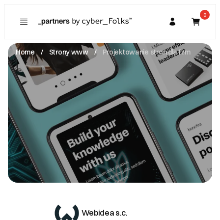
0
Poznaj
Prawa konsumenta
Home
Strony www
Projektowanie stron dla firm
Kupujący
O Partnerze
Partner
I. Dane Sprzedającego
Webidea s.c.
11 Listopada 1 1 -
41-300 Dąbrowa Górnicza
NIP: 6292337079
webidea@webidea.pl
Zobacz email
II. Anulacje zamówień i zwroty
III. Gwarancja oraz reklamacje
Webidea s.c.