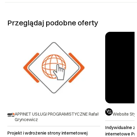
Przeglądaj podobne oferty
APPINET USŁUGI PROGRAMISTYCZNE Rafał
Website Sty
Gryncewicz
Indywidualne z
Projekt i wdrożenie strony internetowej
internetowe P