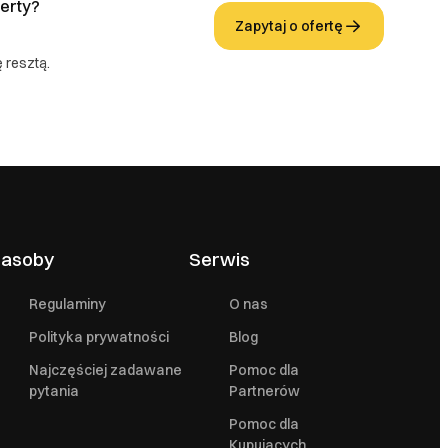
erty?
Zapytaj o ofertę
 resztą.
asoby
Serwis
Regulaminy
O nas
Polityka prywatności
Blog
Najczęściej zadawane
Pomoc dla
pytania
Partnerów
Pomoc dla
Kupujących