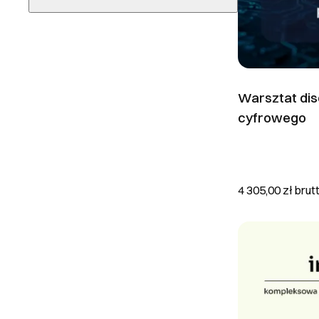
now
WCAG
Prestashop
3 do 7 dni roboczych
Google Analytics
RODO
Wybierz lokalizację
7 do 14 dni roboczych
Google Tag Manager
Shoper
14 do 21 dni roboczych
> 21 dni roboczych
Warsztat dis
cyfrowego
do uzgodnienia
4 305,00 zł
brut