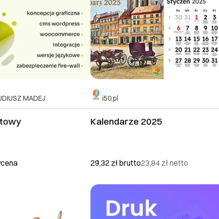
AUDIUSZ MADEJ
i50.pl
etowy
Kalendarze 2025
ycena
29,32 zł
brutto
23,84 zł
netto