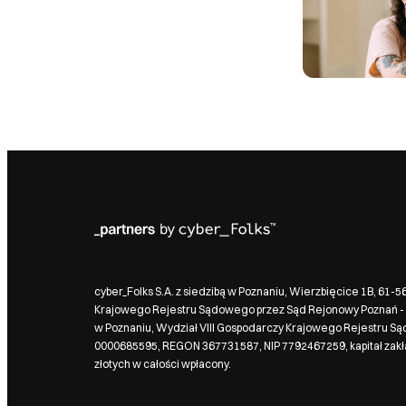
cyber_Folks S.A. z siedzibą w Poznaniu, Wierzbięcice 1B, 61-
Krajowego Rejestru Sądowego przez Sąd Rejonowy Poznań - 
w Poznaniu, Wydział VIII Gospodarczy Krajowego Rejestru S
0000685595, REGON 367731587, NIP 7792467259, kapitał zak
złotych w całości wpłacony.