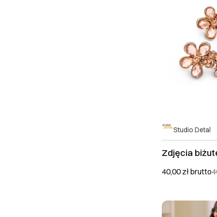
Studio Detal
Zdjęcia biżute
40,00 zł
brutto
4