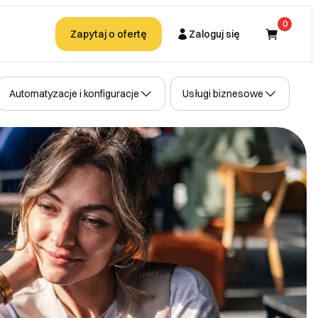
0
Zapytaj o ofertę
Zaloguj się
Kupujący
Automatyzacje i konfiguracje
Usługi biznesowe
Partner