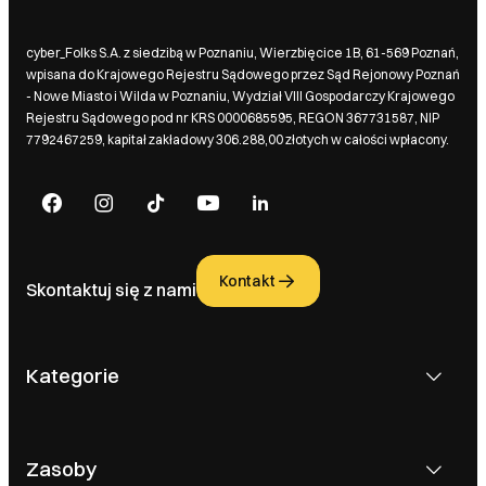
cyber_Folks S.A. z siedzibą w Poznaniu, Wierzbięcice 1B, 61-569 Poznań,
wpisana do Krajowego Rejestru Sądowego przez Sąd Rejonowy Poznań
- Nowe Miasto i Wilda w Poznaniu, Wydział VIII Gospodarczy Krajowego
Rejestru Sądowego pod nr KRS 0000685595, REGON 367731587, NIP
7792467259, kapitał zakładowy 306.288,00 złotych w całości wpłacony.
Kontakt
Skontaktuj się z nami
Kategorie
Zasoby