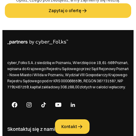
Opisz, czego potrzebujesz, a my zajmiemy się resztą.
Zapytaj o ofertę
cyber_Folks S.A. z siedzibą w Poznaniu, Wierzbięcice 1B, 61-569 Poznań,
wpisana do Krajowego Rejestru Sądowego przez Sąd Rejonowy Poznań
- Nowe Miasto i Wilda w Poznaniu, Wydział VIII Gospodarczy Krajowego
Rejestru Sądowego pod nr KRS 0000685595, REGON 367731587, NIP
7792467259, kapitał zakładowy 306.288,00 złotych w całości wpłacony.
Kontakt
Skontaktuj się z nami