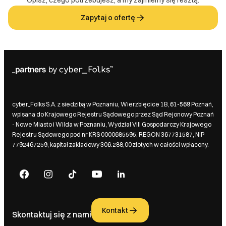
Opisz, czego potrzebujesz, a my zajmiemy się resztą.
Zapytaj o ofertę
cyber_Folks S.A. z siedzibą w Poznaniu, Wierzbięcice 1B, 61-569 Poznań,
wpisana do Krajowego Rejestru Sądowego przez Sąd Rejonowy Poznań
- Nowe Miasto i Wilda w Poznaniu, Wydział VIII Gospodarczy Krajowego
Rejestru Sądowego pod nr KRS 0000685595, REGON 367731587, NIP
7792467259, kapitał zakładowy 306.288,00 złotych w całości wpłacony.
Kontakt
Skontaktuj się z nami