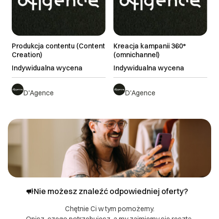
> 21 dni roboczych
Najnowsze
do uzgodnienia
Produkcja contentu (Content
Kreacja kampanii 360°
Creation)
(omnichannel)
Indywidualna wycena
Indywidualna wycena
D'Agence
D'Agence
Nie możesz znaleźć odpowiedniej oferty?
Chętnie Ci w tym pomożemy.